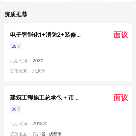
资质推荐
面议
电子智能化1+消防2+装修2+安许
28.7
到期时间：
2030
资质地区：
北京市
面议
建筑工程施工总承包 + 市政公用工程总承包
28.7
到期时间：
2018年
资质地区：
四川省 · 成都市