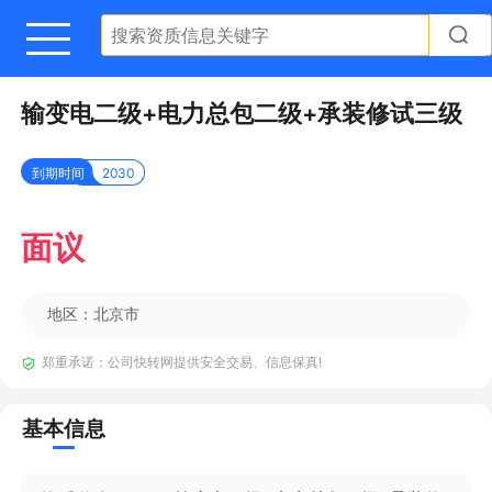
输变电二级+电力总包二级+承装修试三级
到期时间
2030
面议
地区：北京市
郑重承诺：公司快转网提供安全交易、信息保真!
基本信息