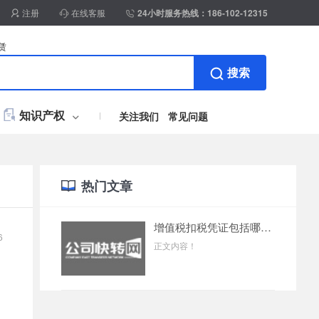
注册
在线客服
24小时服务热线：186-102-12315
赁
搜索
知识产权
关注我们
常见问题
热门文章
账整理
标加急注册
工商年报
房地产开发资质
商标设计注册套餐
施工安许
营业执照+商标办理
商标信息变更
国际
增值税扣税凭证包括哪些？
6
正文内容！
补贴
计乙升甲
明专利申请
房开暂三取暂
实用新型专利申请
房开三升二
外观专利申请
专利撰写
控设备
美术作品登记
税控托管
摄影作品登记
税务清缴
影视作品登记
版权加急登记
著作权转让/