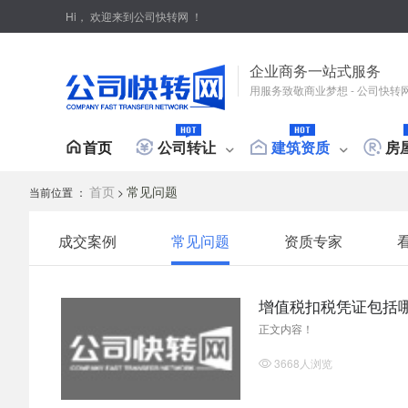
Hi，
欢迎来到公司快转网 ！
企业商务一站式服务
用服务致敬商业梦想 - 公司快转
首页
公司转让
建筑资质
房
首页
常见问题
当前位置 ：
>
公司
我要转让
我要求购
我要转让
我要求购
我是房主
我是租客
成交案例
常见问题
资质专家
公司
行业类别
资质类型
房屋类型
工商
综合类
环保类
供应链金融类
施工总承包
房产类
施工专业承包
房屋类型
人才类
建筑设计
代理类
普通住宅
物流类
劳务资
公
增值税扣税凭证包括
产品类
管理类
服务类
工程招标代理资质
设计/企划类
房地产开发资质
材料类
工程类
测绘资质
其他
工商
正文内容！
房屋户型
爆破工程资质
城乡规划
公路养护资质
特种
纳税类型
公司
燃气燃烧器具安装
水保
3668人浏览
一室
两室
三室
四室
小规模
一般纳税人
出口纳税人
未核税
开设