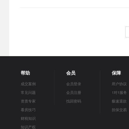
出售价格
租/售价格
1万以下
1万-2万
2万-5万
5万-10万
10万
500元以下
500-800元
8
5000元以上
帮助
会员
保障
成交案例
会员登录
用户协议
常见问题
会员注册
1对1服务
资质专家
找回密码
极速退款
看房技巧
担保交易
财税知识
知识产权