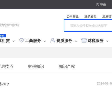
登录
公司转让
建筑资质
房屋租
网为您保驾护航
屋租赁
工商服务
资质服务
财税服务
注册
资质新办
会计代理
商标注册
看房技巧
财税知识
知识产权
注册
分公司注册
总承包资质
个体营业执照注册
专业承包资质
小规模代记账
分公司注销
施工劳务资质
一般纳税人代记账
个体注销
商标普通注册
工程设计资质
银行注销
旧
商
变更
资质升级
财税咨询
专利服务
质分包
寓
贸易类
商住两用
工程监理
投资类
别墅
科技类
工程勘察资质
平房
工程造价资质
哪些？
2024-08-1
变更
承装（修、试）电力设施许可证
公司地址变更
施工三升二
税务变更
施工二升一
银行变更
电梯资质
财税咨询
施工一升特级
公司迁移
税务筹划
专利加急申请
设计丙升乙
税务核定
政策
设
发
设备生产许可证
房开二升一
检测资质
地质灾害
资质增项
资质增项
资质延期
开户
税务办理
版权服务
五室以上
许可证代办
基本户
开设一般户
公积金开户
社保开户
税务报道
银行开户
小规模纳税人升级
软件著作权登记
购买税