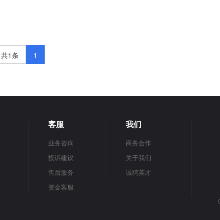
食品经营许可证
食品小作坊小餐饮备案凭证
著作权补证/撤销
道路运输许可
财务异常处理
以上
出版物经营许可证
人力资源服务许可证
医疗器械二类备案
00-1000元
1000-1500元
1500-2000元
2000-3000元
3000-5000元
危险化学品经营许可证
劳务派遣许可证
公共场所卫生许可
个体年报异常解除
公司异常解除
税
烟草经营许可证
更多许可证
共1条
1
客服
我们
业务咨询
商务合作
投诉建议
关于我们
售后服务
诚聘英才
资金客服