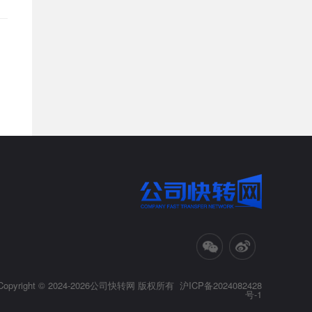
证
文网文许可证
ICP许可证
许可证
医疗器械三类许可证
证
进出口备案许可证
林木许可证
务注销
三证合一
税务解非
Copyright © 2024-2026公司快转网 版权所有
沪ICP备2024082428
号-1