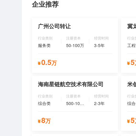
企业推荐
广州公司转让
冀
行业类别
注册资本
经营时间
行业
服务类
50-100万
3-5年
工程
0.5
5
万
立即咨询
海南星链航空技术有限公司
米
行业类别
注册资本
经营时间
行业
综合类
500-1000万
2-3年
综合
8
5
万