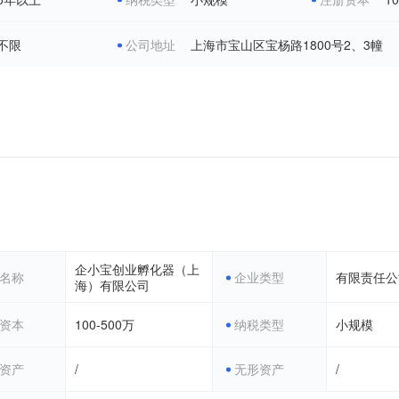
食品经营许可证
食品小作坊小餐饮备案凭证
著作权补证/撤销
道路运输许可
财务异常处理
以上
出版物经营许可证
人力资源服务许可证
医疗器械二类备案
00-1000元
1000-1500元
1500-2000元
2000-3000元
3000-5000元
不限
公司地址
上海市宝山区宝杨路1800号2、3幢
危险化学品经营许可证
劳务派遣许可证
公共场所卫生许可
个体年报异常解除
公司异常解除
税
烟草经营许可证
更多许可证
企小宝创业孵化器（上
名称
企业类型
有限责任公
海）有限公司
资本
100-500万
纳税类型
小规模
资产
/
无形资产
/