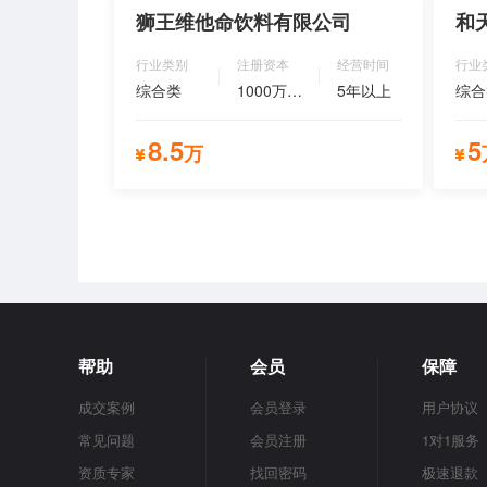
立即咨询
狮王维他命饮料有限公司
和
行业类别
注册资本
经营时间
行业
综合类
1000万以上
5年以上
综合
8.5
5
万
立即咨询
帮助
会员
保障
成交案例
会员登录
用户协议
常见问题
会员注册
1对1服务
资质专家
找回密码
极速退款