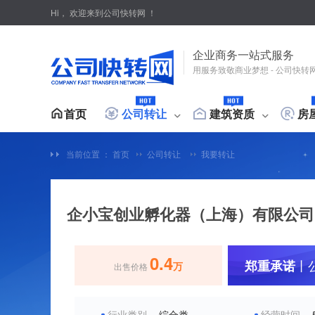
Hi，
欢迎来到公司快转网 ！
企业商务一站式服务
用服务致敬商业梦想 - 公司快转
首页
公司转让
建筑资质
房
当前位置 ：
首页
公司转让
我要转让
公司
我要转让
我要求购
我要转让
我要求购
我是房主
我是租客
公司
行业类别
资质类型
房屋类型
企小宝创业孵化器（上海）有限公司
工商
综合类
环保类
供应链金融类
施工总承包
房产类
施工专业承包
房屋类型
人才类
建筑设计
代理类
普通住宅
物流类
劳务资
公
产品类
管理类
服务类
工程招标代理资质
设计/企划类
房地产开发资质
材料类
工程类
测绘资质
其他
工商
0.4
房屋户型
爆破工程资质
城乡规划
公路养护资质
特种
丨
郑重承诺
万
出售价格
纳税类型
公司
燃气燃烧器具安装
水保
一室
两室
三室
四室
小规模
一般纳税人
出口纳税人
未核税
开设
行业类别
综合类
经营时间