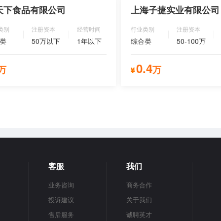
立即咨询
立即
天下食品有限公司
上海子捷实业有限公司
类别
注册资本
经营时间
行业类别
注册资本
类
50万以下
1年以下
综合类
50-100万
0.4
万
万
立即咨询
立即
客服
我们
业务咨询
商务合作
投诉建议
关于我们
售后服务
诚聘英才