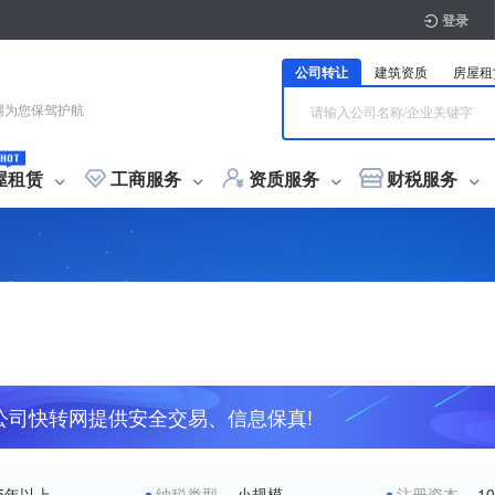
登录
公司转让
建筑资质
房屋租
网为您保驾护航
屋租赁
工商服务
资质服务
财税服务
注册
资质新办
会计代理
商标注册
注册
分公司注册
总承包资质
个体营业执照注册
专业承包资质
小规模代记账
分公司注销
施工劳务资质
一般纳税人代记账
个体注销
商标普通注册
工程设计资质
银行注销
旧
商
变更
资质升级
财税咨询
专利服务
质分包
寓
贸易类
商住两用
工程监理
投资类
别墅
科技类
工程勘察资质
平房
工程造价资质
变更
承装（修、试）电力设施许可证
公司地址变更
施工三升二
税务变更
施工二升一
银行变更
电梯资质
财税咨询
施工一升特级
公司迁移
税务筹划
专利加急申请
设计丙升乙
税务核定
政策
设
发
设备生产许可证
公司快转网提供安全交易、信息保真!
房开二升一
检测资质
地质灾害
资质增项
资质增项
资质延期
开户
税务办理
版权服务
五室以上
许可证代办
基本户
开设一般户
公积金开户
社保开户
税务报道
银行开户
小规模纳税人升级
软件著作权登记
购买税
5年以上
纳税类型
小规模
注册资本
1