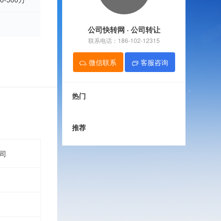
证
文网文许可证
ICP许可证
许可证
医疗器械三类许可证
公司快转网 · 公司转让
证
进出口备案许可证
林木许可证
务注销
三证合一
税务解非
联系电话：186-102-12315
微信联系
客服咨询
热门
推荐
司