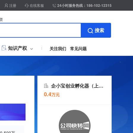
注册
在线客服
24小时服务热线：186-102-12315
赁
搜索
知识产权
关注我们
常见问题
账整理
标加急注册
工商年报
房地产开发资质
商标设计注册套餐
施工安许
营业执照+商标办理
商标信息变更
国际
企小宝创业孵化器（上海）有限公司
0.4
万元
补贴
计乙升甲
明专利申请
房开暂三取暂
实用新型专利申请
房开三升二
外观专利申请
专利撰写
控设备
美术作品登记
税控托管
摄影作品登记
税务清缴
影视作品登记
版权加急登记
著作权转让/
00-500万