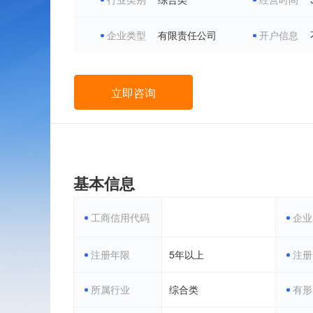
出售价格
租/售价格
1万以下
1万-2万
2万-5万
5万-10万
10万
500元以下
500-800元
8
企业类型
有限责任公司
开户信息
5000元以上
立即咨询
基本信息
工商信用代码
企业
注册年限
5年以上
注册
所属行业
综合类
有形